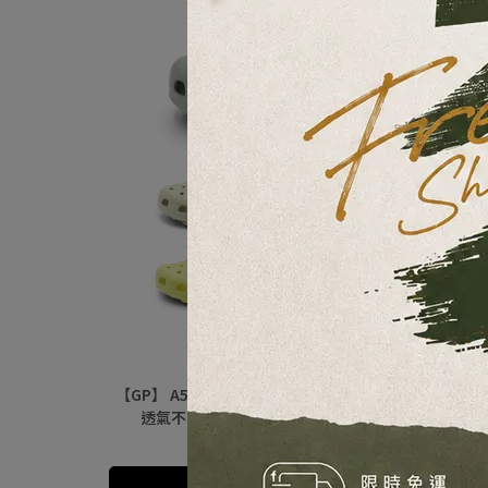
【GP】 A5333 AQUOS CLOGS 兩穿式水陸洞洞鞋 ｜ 
透氣不悶腳 BLOOM 綠藻緩震科技 戶外休閒男女款
NT$790
NT$1,080