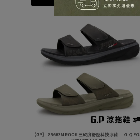
加入購物車
【GP】 G5663M ROOK 三硬度舒壓科技涼鞋 ｜ G-Q FO