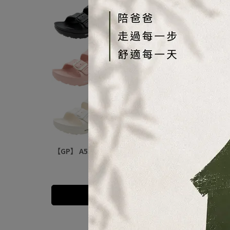
【GP】 A5330 NEO AQUOS ｜ 減壓足弓支撐/利機能排
止滑拖鞋 /戶外雨天休閒/男女拖鞋
NT$590
NT$780
加入購物車