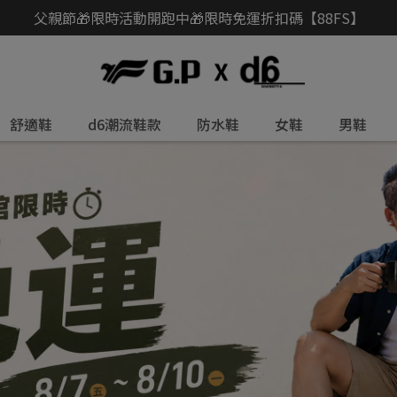
父親節🎁限時活動開跑中🎁限時免運折扣碼【88FS】
舒適鞋
d6潮流鞋款
防水鞋
女鞋
男鞋