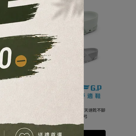
GP】G6145W VOID 仕女款排水雙帶拖鞋｜雨天速乾不腳
臭 Octo-Power 章魚吸盤防滑 輕量足弓
NT$590
NT$780