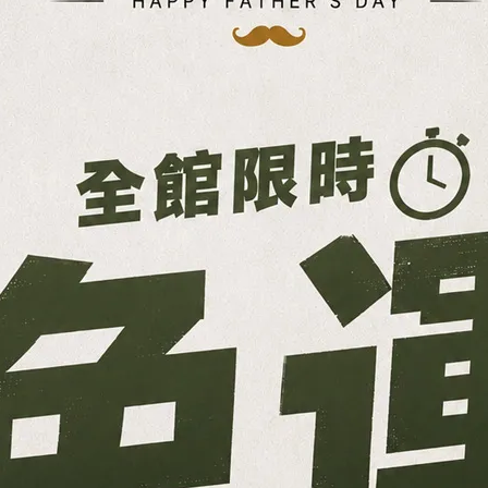
水/
【GP】 A5350 AQUAFLUX 專業快速排水拖鞋 ｜ 拒絕積水
【
悶臭 Hydro-Grip 強力止滑 涉水兩用機能拖
NT$590
NT$780
加入購物車