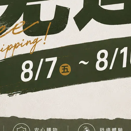
排水
【GP】G5689M NEOS 零壓舒緩運動拖鞋｜氣墊緩震減壓
【
35% 雙硬度足弓支撐 男款
NT$490
NT$550