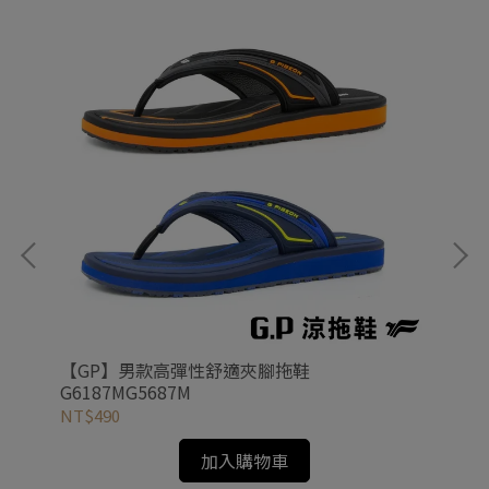
【GP】男款高彈性舒適夾腳拖鞋
【d
G6187MG5687M
抓
NT$490
NT
加入購物車