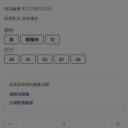
商品編號:
4711338701311
供貨狀況:
尚有庫存
顏色
黑
橄欖綠
灰
尺寸
40
41
42
43
44
此商品參與的優惠活動
滿額加價購
父親節滿額贈