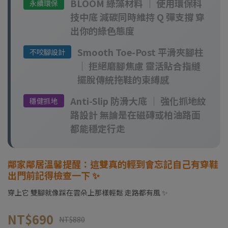
BLOOM 綠藻材料 ｜ 使用環保科
永續環保
技中底 減碳同時維持 Q 彈支撐 穿
出你的綠色態度
Smooth Toe-Post 平滑夾腳柱
不咬腳設計
｜ 拒絕磨腳焦慮 靈活貼合指縫
擺脫傳統拖鞋的束縛感
Anti-Slip 防滑大底 ｜ 強化抓地紋
穩健抓地
路設計 無論是在磁磚或柏油路面
都能穩定行走
鄰家鄰居溫馨提醒：這雙真的輕到會忘記自己有穿鞋
出門前記得檢查一下 ✨
穿上它 雙腳就像踩在雲朵上那樣輕鬆 走路都有風 ✨
NT$690
NT$880