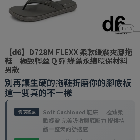
1
/
18
【d6】D728M FLEXX 柔軟緩震夾腳拖
鞋｜極致輕盈 Q 彈 綠藻永續環保材料
男款
別再讓生硬的拖鞋折磨你的腳底板
這一雙真的不一樣
男款夾腳拖推薦 男生拖鞋 止滑夾腳拖 輕量拖鞋 緩震男鞋 綠藻環保
鞋 夾腳柱不痛 台灣涼拖鞋品牌
Soft Cushioned 鞋床 ｜ 極致柔
雲端體感
軟緩震 完美吸收腳底壓力 提供持
續一整天的舒適感