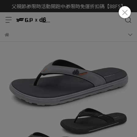
父親節🎁限時活動開跑中🎁限時免運折扣碼【88FS】